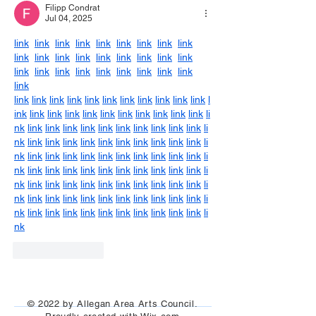
Filipp Condrat
Jul 04, 2025
link
link
link
link
link
link
link
link
link
link
link
link
link
link
link
link
link
link
link
link
link
link
link
link
link
link
link
link
link
link
link
link
link
link
link
link
link
link
link
l
ink
link
link
link
link
link
link
link
link
link
link
li
nk
link
link
link
link
link
link
link
link
link
link
li
nk
link
link
link
link
link
link
link
link
link
link
li
nk
link
link
link
link
link
link
link
link
link
link
li
nk
link
link
link
link
link
link
link
link
link
link
li
nk
link
link
link
link
link
link
link
link
link
link
li
nk
link
link
link
link
link
link
link
link
link
link
li
nk
link
link
link
link
link
link
link
link
link
link
li
nk
Like
Reply
© 2022 by Allegan Area Arts Council.