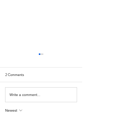
2 Comments
Art Hop 2019 (photos)
Allegan Art Hop F
Write a comment...
Report
Newest