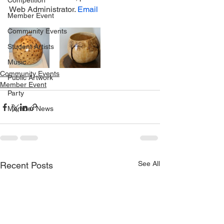
Competition
Web Administrator. 
Email
Member Event
Community Events
Student Artists
Music
Community Events
Public Artwork
Member Event
Party
Member News
See All
Recent Posts