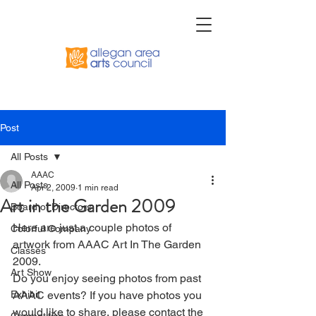
Post
All Posts
AAAC
All Posts
Apr 2, 2009
1 min read
Art in the Garden 2009
Board of Directors
Here are just a couple photos of 
Colorful Company
artwork from AAAC Art In The Garden 
Classes
2009.
Art Show
Do you enjoy seeing photos from past 
Exhibit
AAAC events? If you have photos you 
would like to share, please contact the 