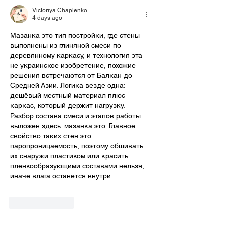
Victoriya Chaplenko
4 days ago
Мазанка это тип постройки, где стены 
выполнены из глиняной смеси по 
деревянному каркасу, и технология эта 
не украинское изобретение, похожие 
решения встречаются от Балкан до 
Средней Азии. Логика везде одна: 
дешёвый местный материал плюс 
каркас, который держит нагрузку. 
Разбор состава смеси и этапов работы 
выложен здесь: 
мазанка это
. Главное 
свойство таких стен это 
паропроницаемость, поэтому обшивать 
их снаружи пластиком или красить 
плёнкообразующими составами нельзя, 
иначе влага останется внутри.
Like
Reply