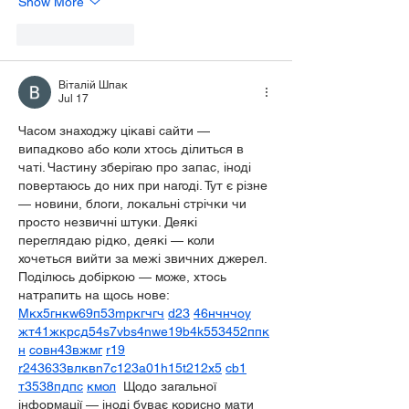
Show More
Like
Reply
Віталій Шпак
Jul 17
Часом знаходжу цікаві сайти — 
випадково або коли хтось ділиться в 
чаті. Частину зберігаю про запас, іноді 
повертаюсь до них при нагоді. Тут є різне 
— новини, блоги, локальні стрічки чи 
просто незвичні штуки. Деякі 
переглядаю рідко, деякі — коли 
хочеться вийти за межі звичних джерел.  
Поділюсь добіркою — може, хтось 
натрапить на щось нове:  
М
к
х
5
г
нк
w69
п
53
mp
кг
чг
ч
d23
46
н
чн
чо
у
жт
41
ж
кр
сд
54
s7
vb
s4
nw
e19
b4
k55
34
52
пп
к
н
с
о
вн
43
вж
мг
r19
r24
36
33
вл
кв
n7
c123
a01
h15
t21
2x5
cb1
т
35
38
пд
пс
км
ол
  Щодо загальної 
інформації — іноді буває корисно мати 