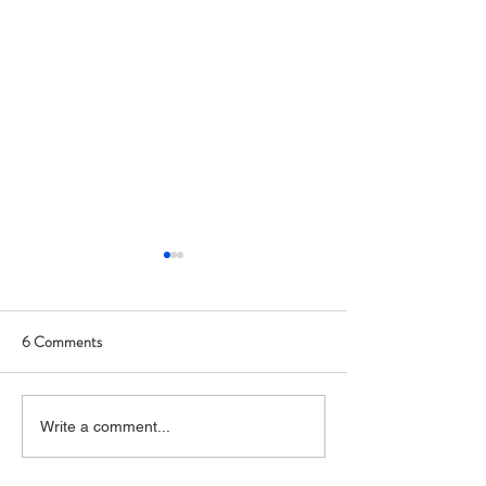
6 Comments
Art Hop 2019 (photos)
Allegan Art Hop F
Write a comment...
Report