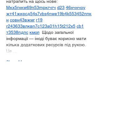
натрапить на щось нове:  
М
к
х
5
г
нк
w69
п
53
mp
кг
чг
ч
d23
46
н
чн
чо
у
жт
41
ж
кр
сд
54
s7
vb
s4
nw
e19
b4
k55
34
52
пп
к
н
с
о
вн
43
вж
мг
r19
r24
36
33
вл
кв
n7
c123
a01
h15
t21
2x5
cb1
т
35
38
пд
пс
км
ол
  Щодо загальної 
інформації — іноді буває корисно мати 
кілька додаткових ресурсів під рукою. 
Це …
Show More
Like
Reply
Show more comments
© 2022 by Allegan Area Arts Council.
Proudly created with
Wix.com