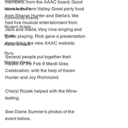
Competition
members, from the AAAC board. Good 
wine from Fenn Valley. Great party food 
Member Event
from Sharon Hunter and Stella’s. We 
Community Events
had live musical entertainment from 
Student Artists
Jack and Stella. Very nice singing and 
Music
guitar playing. Rick gave a presentation 
describing the new AAAC website.
Public Artwork
Party
Several people put together their 
Member News
masks for the Feb 9 Mardi Gras 
Celebration, with the help of Karen 
Hunter and Joy Richmond.
Cheryl Rozek helped with the Wine-
tasting.
See Diane Sumner’s photos of the 
event below.