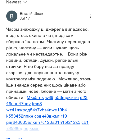
Newest
Віталій Шпак
Jul 17
Часом знаходжу ці джерела випадково, 
іноді хтось скине в чат, іноді сам 
зберігаю “на потім”. Частину переглядаю 
рідко, частину — коли шукаю щось 
локальне чи нестандартне.    Вони різні: 
новини, огляди, думки, регіональні 
стрічки. Я не беру все за правду — 
скоріше, для порівняння та пошуку 
контрасту між подачею.  Можливо, хтось 
іще знайде серед них щось цікаве або 
принаймні нове. Головне — мати з чого 
обирати.  
М
к
х
5
г
нк
w69
п
53
mp
кг
чг
ч
d23
46
н
чн
47
чо
у
tmp3
жт
41
ж
кр
сд
54
s7
vb
s4
nw
e19
b4
k55
34
52
пп
кн
с
о
вн
43
вж
мг
r19
рд
r24
36
33
вл
кв
n7
c123
a01
h15
t21
2x5
cb1
т
35
38
пд
пс
км
ол
 …