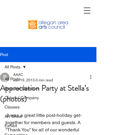
Post
All Posts
AAAC
All Posts
Jan 19, 2013
0 min read
Appreciation Party at Stella’s
Board of Directors
(photos)
Colorful Company
Classes
 It was a great little post-holiday get-
Art Show
together for members and guests. A 
Exhibit
“Thank You” for all of our wonderful 