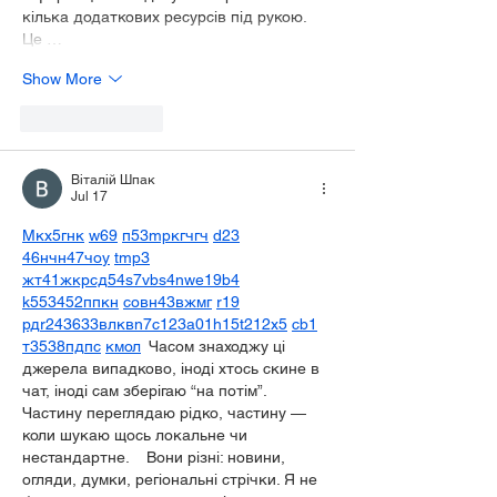
кілька додаткових ресурсів під рукою. 
Це …
Show More
Like
Reply
Віталій Шпак
Jul 17
М
к
х
5
г
нк
w69
п
53
mp
кг
чг
ч
d23
46
н
чн
47
чо
у
tmp3
жт
41
ж
кр
сд
54
s7
vb
s4
nw
e19
b4
k55
34
52
пп
кн
с
о
вн
43
вж
мг
r19
рд
r24
36
33
вл
кв
n7
c123
a01
h15
t21
2x5
cb1
т
35
38
пд
пс
км
ол
  Часом знаходжу ці 
джерела випадково, іноді хтось скине в 
чат, іноді сам зберігаю “на потім”. 
Частину переглядаю рідко, частину — 
коли шукаю щось локальне чи 
нестандартне.    Вони різні: новини, 
огляди, думки, регіональні стрічки. Я не 