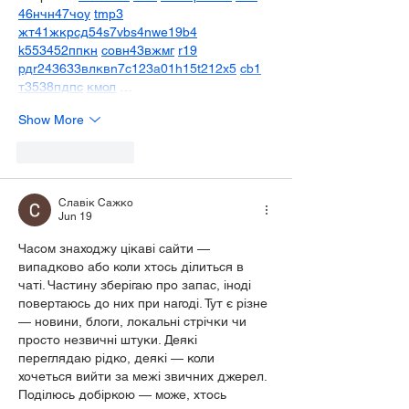
46
н
чн
47
чо
у
tmp3
жт
41
ж
кр
сд
54
s7
vb
s4
nw
e19
b4
k55
34
52
пп
кн
с
о
вн
43
вж
мг
r19
рд
r24
36
33
вл
кв
n7
c123
a01
h15
t21
2x5
cb1
т
35
38
пд
пс
км
ол
 …
Show More
Like
Reply
Славік Сажко
Jun 19
Часом знаходжу цікаві сайти — 
випадково або коли хтось ділиться в 
чаті. Частину зберігаю про запас, іноді 
повертаюсь до них при нагоді. Тут є різне 
— новини, блоги, локальні стрічки чи 
просто незвичні штуки. Деякі 
переглядаю рідко, деякі — коли 
хочеться вийти за межі звичних джерел.  
Поділюсь добіркою — може, хтось 