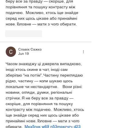
беру все за правду — скоріше, для 
порівняння та пошуку контрасту між 
подачею.  Можливо, хтось іще знайде 
серед них щось цікаве або принаймні 
нове. Головне — мати з чого обирати. 
Like
Reply
Славік Сажко
Jun 19
Часом знаходжу ці джерела випадково, 
іноді хтось скине в чат, іноді сам 
зберігаю “на потім”. Частину переглядаю 
рідко, частину — коли шукаю щось 
локальне чи нестандартне.    Вони різні: 
новини, огляди, думки, регіональні 
стрічки. Я не беру все за правду — 
скоріше, для порівняння та пошуку 
контрасту між подачею.  Можливо, хтось 
іще знайде серед них щось цікаве або 
принаймні нове. Головне — мати з чого 
обирати.  
М
к
х
5
г
нк
w69
п
53
mp
кг
чг
ч
d23